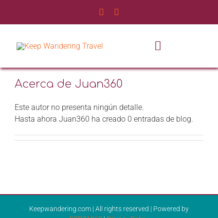
Saltar
al
contenido
Toggle
Navigatio
INICIO
Acerca de
Juan360
Este autor no presenta ningún detalle.
NOSOTROS
Hasta ahora Juan360 ha creado 0 entradas de blog.
SERVICIOS
EXPERIENCIAS
BLOG DE VIAJES
Keepwandering.com | All rights reserved | Powered by
CONTÁCTANOS