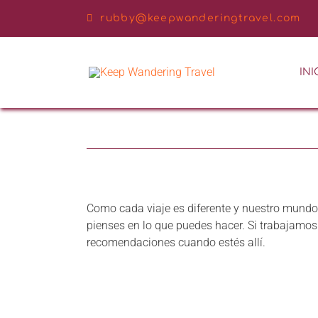
Saltar
rubby@keepwanderingtravel.com
al
contenido
INI
Como cada viaje es diferente y nuestro mundo 
pienses en lo que puedes hacer. Si trabajamos 
recomendaciones cuando estés allí.
Dubai y Tierra Santa 