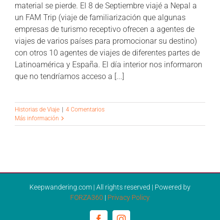
material se pierde. El 8 de Septiembre viajé a Nepal a
CONTÁCTANOS
un FAM Trip (viaje de familiarización que algunas
empresas de turismo receptivo ofrecen a agentes de
viajes de varios países para promocionar su destino)
con otros 10 agentes de viajes de diferentes partes de
Latinoamérica y España. El día interior nos informaron
que no tendríamos acceso a [...]
Historias de Viaje
|
4 Comentarios
Más información
Keepwandering.com | All rights reserved | Powered by
FORZA360
|
Privacy Policy