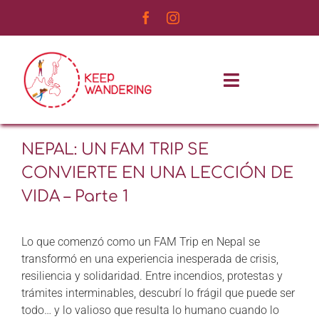
Saltar
al
contenido
Toggle
Navigatio
INICIO
NEPAL: UN FAM TRIP SE
CONVIERTE EN UNA LECCIÓN DE
NOSOTROS
VIDA – Parte 1
SERVICIOS
Lo que comenzó como un FAM Trip en Nepal se
EXPERIENCIAS
transformó en una experiencia inesperada de crisis,
resiliencia y solidaridad. Entre incendios, protestas y
BLOG DE VIAJES
trámites interminables, descubrí lo frágil que puede ser
todo… y lo valioso que resulta lo humano cuando lo