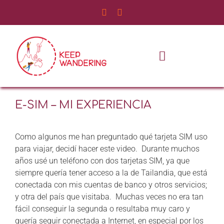
Saltar
al
contenido
Toggle
Navigatio
INICIO
E-SIM – MI EXPERIENCIA
NOSOTROS
Como algunos me han preguntado qué tarjeta SIM uso
SERVICIOS
para viajar, decidí hacer este video. Durante muchos
años usé un teléfono con dos tarjetas SIM, ya que
siempre quería tener acceso a la de Tailandia, que está
EXPERIENCIAS
conectada con mis cuentas de banco y otros servicios;
y otra del país que visitaba. Muchas veces no era tan
BLOG DE VIAJES
fácil conseguir la segunda o resultaba muy caro y
quería seguir conectada a Internet, en especial por los