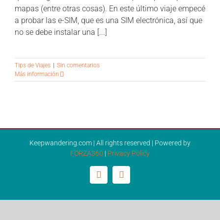
CONTÁCTANOS
mapas (entre otras cosas). En este último viaje empecé
a probar las e-SIM, que es una SIM electrónica, así que
no se debe instalar una [...]
Tips de Viajes
|
Sin comentarios
Más información
Keepwandering.com | All rights reserved | Powered by
FORZA360
|
Privacy Policy
Facebook
Instagram