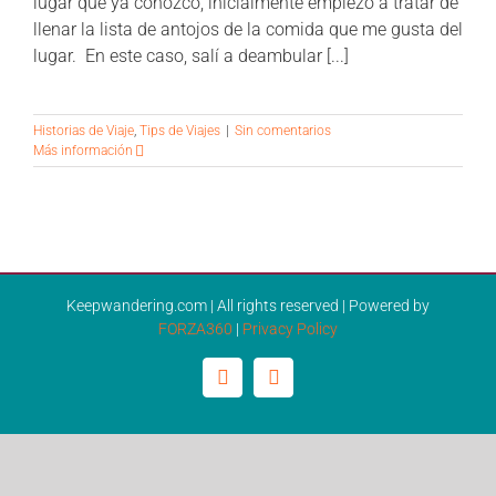
lugar que ya conozco, inicialmente empiezo a tratar de
llenar la lista de antojos de la comida que me gusta del
lugar. En este caso, salí a deambular [...]
Historias de Viaje
,
Tips de Viajes
|
Sin comentarios
Más información
Keepwandering.com | All rights reserved | Powered by
FORZA360
|
Privacy Policy
Facebook
Instagram