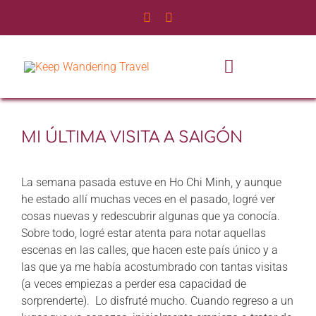
Saltar
al
contenido
Toggle
Navigatio
INICIO
MI ÚLTIMA VISITA A SAIGÓN
NOSOTROS
La semana pasada estuve en Ho Chi Minh, y aunque
SERVICIOS
he estado allí muchas veces en el pasado, logré ver
cosas nuevas y redescubrir algunas que ya conocía.
Sobre todo, logré estar atenta para notar aquellas
EXPERIENCIAS
escenas en las calles, que hacen este país único y a
las que ya me había acostumbrado con tantas visitas
BLOG DE VIAJES
(a veces empiezas a perder esa capacidad de
sorprenderte). Lo disfruté mucho. Cuando regreso a un
CONTÁCTANOS