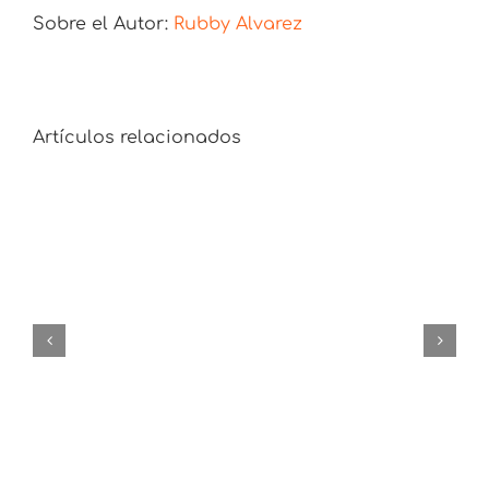
Sobre el Autor:
Rubby Alvarez
NEPAL:
UN
FAM
TRIP
SE
Artículos relacionados
CONVIERTE
EN
UNA
LECCIÓN
DE
VIDA
–
Parte
¡Y LLEGAMOS A SANTIAGO DE
1
COMPOSTELA!