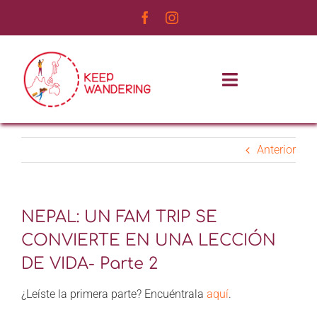
Saltar
al
contenido
Toggle
Navigatio
INICIO
Anterior
NOSOTROS
SERVICIOS
NEPAL: UN FAM TRIP SE
CONVIERTE EN UNA LECCIÓN
EXPERIENCIAS
DE VIDA- Parte 2
BLOG DE VIAJES
¿Leíste la primera parte? Encuéntrala
aquí
.