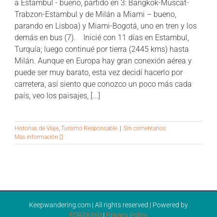
a Estambul - bueno, partido en 3: Bangkok-Muscat-
Trabzon-Estambul y de Milán a Miami – bueno,
parando en Lisboa) y Miami-Bogotá, uno en tren y los
demás en bus (7). Inicié con 11 días en Estambul,
Turquía; luego continué por tierra (2445 kms) hasta
Milán. Aunque en Europa hay gran conexión aérea y
puede ser muy barato, esta vez decidí hacerlo por
carretera, así siento que conozco un poco más cada
país, veo los paisajes, [...]
Historias de Viaje
,
Turismo Responsable
|
Sin comentarios
Más información
Keepwandering.com | All rights reserved | Powered by
FORZA360
|
Privacy Policy