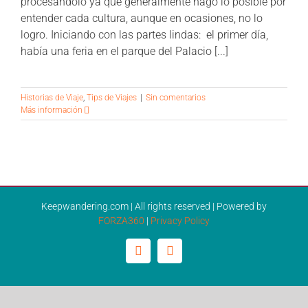
procesándolo ya que generalmente hago lo posible por
entender cada cultura, aunque en ocasiones, no lo
logro. Iniciando con las partes lindas: el primer día,
había una feria en el parque del Palacio [...]
Historias de Viaje
,
Tips de Viajes
|
Sin comentarios
Más información
Keepwandering.com | All rights reserved | Powered by
FORZA360
|
Privacy Policy
Facebook
Instagram