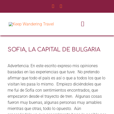
Saltar
al
contenido
Toggle
Navigatio
INICIO
SOFIA, LA CAPITAL DE BULGARIA
NOSOTROS
Advertencia: En este escrito expreso mis opiniones
SERVICIOS
basadas en las experiencias que tuve. No pretendo
afirmar que todo el país es así o que a todos los que lo
visitan les pasa lo mismo. Empiezo diciéndoles que
EXPERIENCIAS
me fui de Sofía con sentimientos encontrados, que
empezaron desde el trayecto de tren. Algunas cosas
BLOG DE VIAJES
fueron muy buenas, algunas personas muy amables
mientras que otras, todo lo opuesto. Aún
CONTÁCTANOS