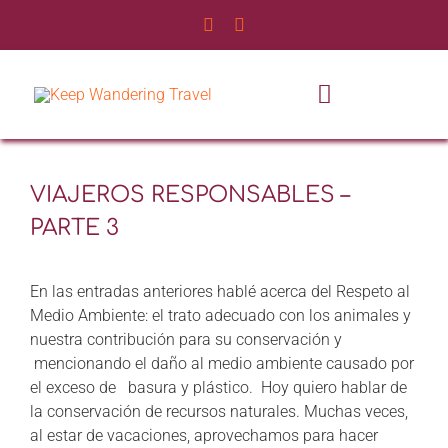
Saltar
al
contenido
Toggle
Navigatio
INICIO
VIAJEROS RESPONSABLES –
NOSOTROS
PARTE 3
SERVICIOS
En las entradas anteriores hablé acerca del Respeto al
Medio Ambiente: el trato adecuado con los animales y
EXPERIENCIAS
nuestra contribución para su conservación y
mencionando el daño al medio ambiente causado por
el exceso de basura y plástico. Hoy quiero hablar de
BLOG DE VIAJES
la conservación de recursos naturales. Muchas veces,
al estar de vacaciones, aprovechamos para hacer
CONTÁCTANOS