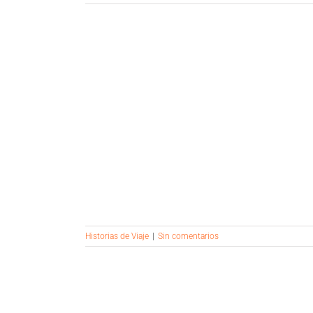
CTACULAR
Historias de Viaje
|
Sin comentarios
O UNIDO:
 TOR