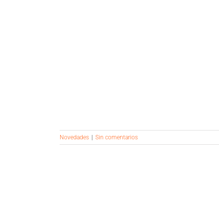
EL ESTÁ DE
Novedades
|
Sin comentarios
RCA