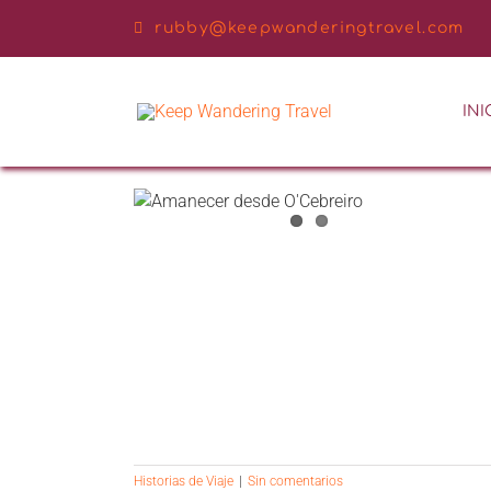
Saltar
rubby@keepwanderingtravel.com
al
contenido
INI
TIAGO DE
A!
Historias de Viaje
|
Sin comentarios