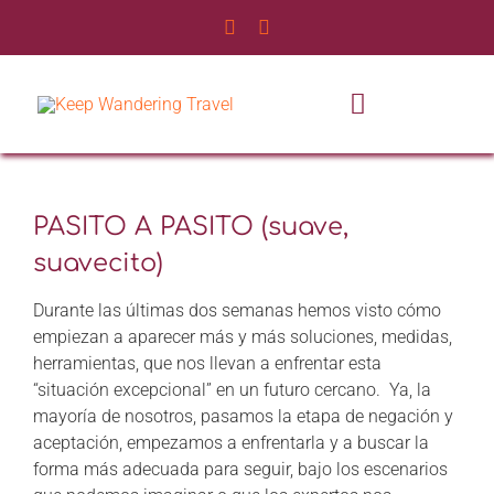
Saltar
al
contenido
Toggle
Navigatio
INICIO
PASITO A PASITO (suave,
NOSOTROS
suavecito)
SERVICIOS
Durante las últimas dos semanas hemos visto cómo
empiezan a aparecer más y más soluciones, medidas,
herramientas, que nos llevan a enfrentar esta
EXPERIENCIAS
“situación excepcional” en un futuro cercano. Ya, la
mayoría de nosotros, pasamos la etapa de negación y
BLOG DE VIAJES
aceptación, empezamos a enfrentarla y a buscar la
forma más adecuada para seguir, bajo los escenarios
CONTÁCTANOS