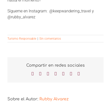
hasta el momento?
Sígueme en Instagram: @keepwandering_travel y
@rubby_alvarez
Turismo Responsable
|
Sin comentarios
Compartir en redes sociales
Facebook
X
LinkedIn
WhatsApp
Tumblr
Pinterest
Correo
electrónico
Sobre el Autor:
Rubby Alvarez