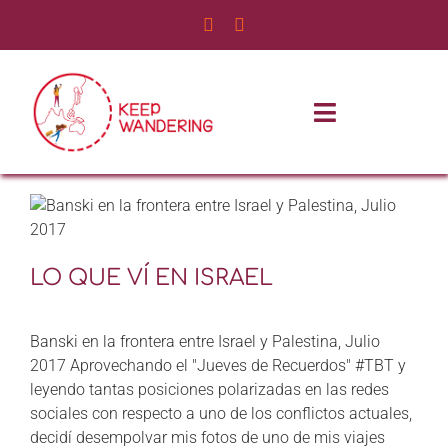
Saltar
al
contenido
Toggle
Navigatio
INICIO
NOSOTROS
LO QUE VÍ EN ISRAEL
SERVICIOS
Banski en la frontera entre Israel y Palestina, Julio
EXPERIENCIAS
2017 Aprovechando el "Jueves de Recuerdos" #TBT y
leyendo tantas posiciones polarizadas en las redes
BLOG DE VIAJES
sociales con respecto a uno de los conflictos actuales,
decidí desempolvar mis fotos de uno de mis viajes