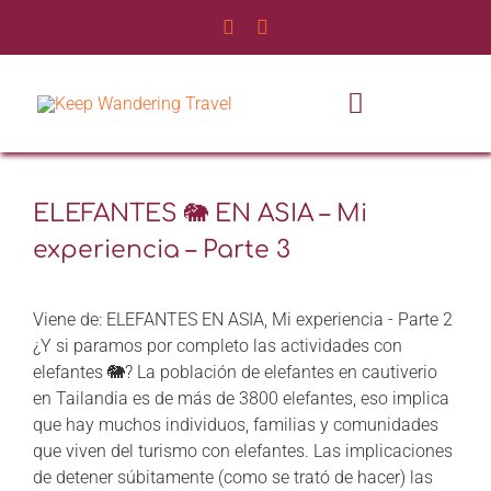
Saltar
al
contenido
Toggle
Navigatio
a
INICIO
ELEFANTES 🐘 EN ASIA – Mi
NOSOTROS
experiencia – Parte 3
SERVICIOS
Viene de: ELEFANTES EN ASIA, Mi experiencia - Parte 2
¿Y si paramos por completo las actividades con
EXPERIENCIAS
elefantes 🐘? La población de elefantes en cautiverio
en Tailandia es de más de 3800 elefantes, eso implica
que hay muchos individuos, familias y comunidades
BLOG DE VIAJES
que viven del turismo con elefantes. Las implicaciones
de detener súbitamente (como se trató de hacer) las
CONTÁCTANOS