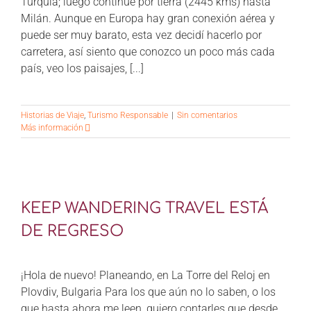
Turquía; luego continué por tierra (2445 kms) hasta
Milán. Aunque en Europa hay gran conexión aérea y
puede ser muy barato, esta vez decidí hacerlo por
carretera, así siento que conozco un poco más cada
país, veo los paisajes, [...]
Historias de Viaje
,
Turismo Responsable
|
Sin comentarios
Más información
KEEP WANDERING TRAVEL ESTÁ
DE REGRESO
¡Hola de nuevo! Planeando, en La Torre del Reloj en
Plovdiv, Bulgaria Para los que aún no lo saben, o los
que hasta ahora me leen, quiero contarles que desde