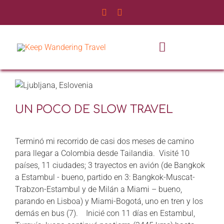
Saltar
al
contenido
Toggle
Navigatio
INICIO
UN POCO DE SLOW TRAVEL
NOSOTROS
SERVICIOS
Terminó mi recorrido de casi dos meses de camino
para llegar a Colombia desde Tailandia. Visité 10
países, 11 ciudades; 3 trayectos en avión (de Bangkok
EXPERIENCIAS
a Estambul - bueno, partido en 3: Bangkok-Muscat-
Trabzon-Estambul y de Milán a Miami – bueno,
BLOG DE VIAJES
parando en Lisboa) y Miami-Bogotá, uno en tren y los
demás en bus (7). Inicié con 11 días en Estambul,
CONTÁCTANOS